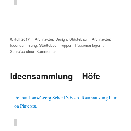
Veröffentlicht
Kategorien
Schlagwörter
6. Juli 2017
Architektur
,
Design
,
Städtebau
Architektur
,
am
Ideensammlung
,
Städtebau
,
Treppen
,
Treppenanlagen
zu
Schreibe einen Kommentar
Ideensammlung
–
Treppenanlagen
Ideensammlung – Höfe
Follow Hans-Georg Schenk's board Raumnutzung Flur
on Pinterest.