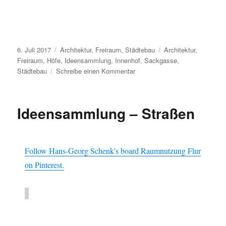
Veröffentlicht
Kategorien
Schlagwörter
6. Juli 2017
Architektur
,
Freiraum
,
Städtebau
Architektur
,
am
Freiraum
,
Höfe
,
Ideensammlung
,
Innenhof
,
Sackgasse
,
zu
Städtebau
Schreibe einen Kommentar
Ideensammlung
–
Höfe
Ideensammlung – Straßen
Follow Hans-Georg Schenk's board Raumnutzung Flur
on Pinterest.