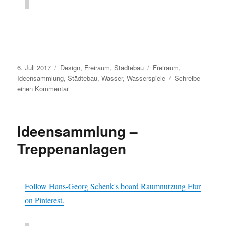
Veröffentlicht
Kategorien
Schlagwörter
6. Juli 2017
Design
,
Freiraum
,
Städtebau
Freiraum
,
am
Ideensammlung
,
Städtebau
,
Wasser
,
Wasserspiele
Schreibe
zu
einen Kommentar
Ideensammlung
–
Wasser
Ideensammlung –
im
Straßenraum
Treppenanlagen
Follow Hans-Georg Schenk's board Raumnutzung Flur
on Pinterest.