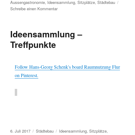
am
Aussengastronomie
,
Ideensammlung
,
Sitzplätze
,
Städtebau
zu
Schreibe einen Kommentar
Ideensammlung
–
Aussengastronomie
Ideensammlung –
Treffpunkte
Follow Hans-Georg Schenk's board Raumnutzung Flur
on Pinterest.
Veröffentlicht
Kategorien
Schlagwörter
6. Juli 2017
Städtebau
Ideensammlung
,
Sitzplätze
,