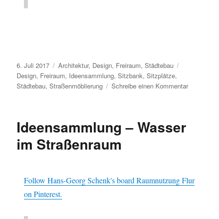
Veröffentlicht
Kategorien
Schlagwörter
6. Juli 2017
Architektur
,
Design
,
Freiraum
,
Städtebau
am
Design
,
Freiraum
,
Ideensammlung
,
Sitzbank
,
Sitzplätze
,
zu
Städtebau
,
Straßenmöblierung
Schreibe einen Kommentar
Ideensam
–
Straßenmö
Ideensammlung – Wasser
im Straßenraum
Follow Hans-Georg Schenk's board Raumnutzung Flur
on Pinterest.