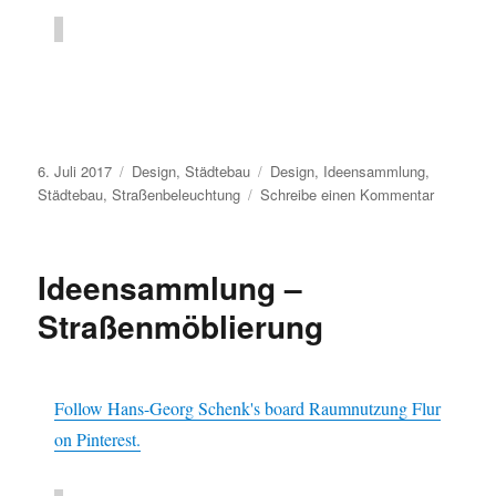
Veröffentlicht
Kategorien
Schlagwörter
6. Juli 2017
Design
,
Städtebau
Design
,
Ideensammlung
,
am
zu
Städtebau
,
Straßenbeleuchtung
Schreibe einen Kommentar
Ideensa
–
Straßenb
Ideensammlung –
Straßenmöblierung
Follow Hans-Georg Schenk's board Raumnutzung Flur
on Pinterest.