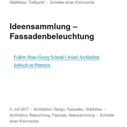
am
zu
Städtebau
,
Treffpunkt
Schreibe einen Kommentar
Ideensammlung
–
Treffpunkte
Ideensammlung –
Fassadenbeleuchtung
Follow Hans-Georg Schenk's board Architektur
kubisch on Pinterest.
Veröffentlicht
Kategorien
Schlagwörte
5. Juli 2017
Architektur
,
Design
,
Fassaden
,
Städtebau
am
Architektur
,
Beleuchtung
,
Fassade
,
Ideensammlung
Schreibe
zu
einen Kommentar
Ideensammlung