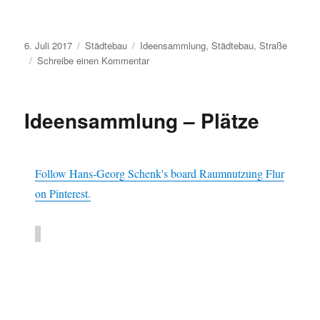
Veröffentlicht
Kategorien
Schlagwörter
6. Juli 2017
Städtebau
Ideensammlung
,
Städtebau
,
Straße
am
zu
Schreibe einen Kommentar
Ideensammlung
–
Straßen
Ideensammlung – Plätze
Follow Hans-Georg Schenk's board Raumnutzung Flur
on Pinterest.