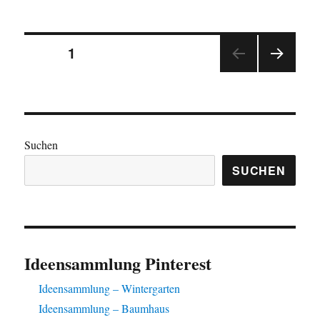
–
Fassadenbeleuchtung
Seitennummerierung
SEITE
1
NÄC
der
HSTE
SEIT
Beiträge
E
Suchen
SUCHEN
Ideensammlung Pinterest
Ideensammlung – Wintergarten
Ideensammlung – Baumhaus