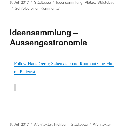
Veröffentlicht
Kategorien
Schlagwörter
6. Juli 2017
Städtebau
Ideensammlung
,
Plätze
,
Städtebau
am
zu
Schreibe einen Kommentar
Ideensammlung
–
Plätze
Ideensammlung –
Aussengastronomie
Follow Hans-Georg Schenk's board Raumnutzung Flur
on Pinterest.
Veröffentlicht
Kategorien
Schlagwörter
6. Juli 2017
Architektur
,
Freiraum
,
Städtebau
Architektur
,