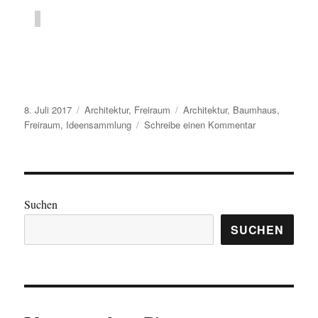
Veröffentlicht
Kategorien
Schlagwörter
8. Juli 2017
Architektur
,
Freiraum
Architektur
,
Baumhaus
,
am
zu
Freiraum
,
Ideensammlung
Schreibe einen Kommentar
Ideensammlun
–
Baumhaus
Suchen
SUCHEN