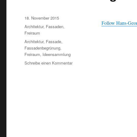
Veröffentlicht
18. November 2015
Follow Hans-Georg
am
Kategorien
Architektur
,
Fassaden
,
Freiraum
Schlagwörter
Architektur
,
Fassade
,
Fassadenbegrünung
,
Freiraum
,
Ideensammlung
zu
Schreibe einen Kommentar
Ideensammlung
–
Fassadenbegrünung