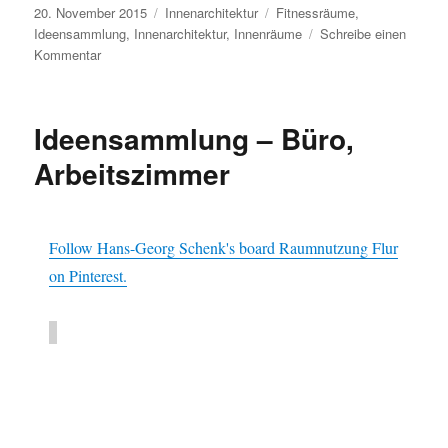
Veröffentlicht
Kategorien
Schlagwörter
20. November 2015
Innenarchitektur
Fitnessräume
,
am
Ideensammlung
,
Innenarchitektur
,
Innenräume
Schreibe einen
zu
Kommentar
Ideensammlung
–
Fitnessräume
Ideensammlung – Büro,
Arbeitszimmer
Follow Hans-Georg Schenk's board Raumnutzung Flur
on Pinterest.