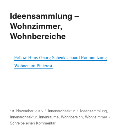
–
Pools,
Ideensammlung –
Schwimmbäder
Wohnzimmer,
Wohnbereiche
Follow Hans-Georg Schenk's board Raumnutzung
Wohnen on Pinterest.
Veröffentlicht
Kategorien
Schlagwörter
18. November 2015
Innenarchitektur
Ideensammlung
,
am
Innenarchitektur
,
Innenräume
,
Wohnbereich
,
Wohnzimmer
zu
Schreibe einen Kommentar
Ideensammlung