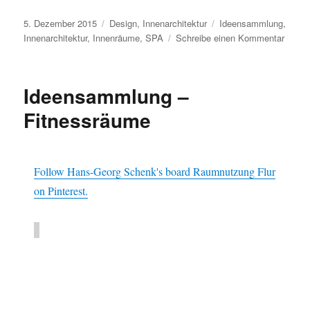
Veröffentlicht
Kategorien
Schlagwörter
5. Dezember 2015
Design
,
Innenarchitektur
Ideensammlung
,
am
zu
Innenarchitektur
,
Innenräume
,
SPA
Schreibe einen Kommentar
Ideen
–
SPA
Ideensammlung –
Fitnessräume
Follow Hans-Georg Schenk's board Raumnutzung Flur
on Pinterest.