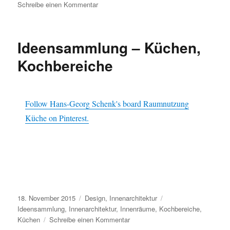
zu
Schreibe einen Kommentar
Ideensammlung
–
Schlafzimmer,
Ideensammlung – Küchen,
Schlafbereiche
Kochbereiche
Follow Hans-Georg Schenk's board Raumnutzung
Küche on Pinterest.
Veröffentlicht
Kategorien
Schlagwörter
18. November 2015
Design
,
Innenarchitektur
am
Ideensammlung
,
Innenarchitektur
,
Innenräume
,
Kochbereiche
,
zu
Küchen
Schreibe einen Kommentar
Ideensammlung