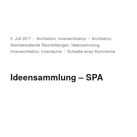
Veröffentlicht
Kategorien
Schlagwörter
5. Juli 2017
Architektur
,
Innenarchitektur
Architektur
,
am
Atemberaubende Raumbildungen
,
Ideensammlung
,
zu
Innenarchitektur
,
Innenräume
Schreibe einen Kommentar
Ideensamml
–
Raumbildun
Ideensammlung – SPA