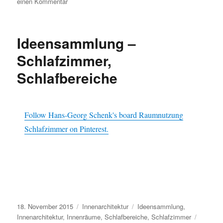
zu
einen Kommentar
Ideensammlung
–
Terrassen,
Ideensammlung –
Loggien,
Balkone
Schlafzimmer,
Schlafbereiche
Follow Hans-Georg Schenk's board Raumnutzung
Schlafzimmer on Pinterest.
Veröffentlicht
Kategorien
Schlagwörter
18. November 2015
Innenarchitektur
Ideensammlung
,
am
Innenarchitektur
,
Innenräume
,
Schlafbereiche
,
Schlafzimmer