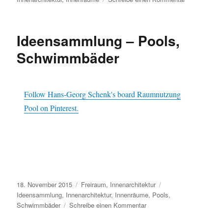
Ideensamml
–
Flur
Ideensammlung – Pools,
Schwimmbäder
Follow Hans-Georg Schenk's board Raumnutzung
Pool on Pinterest.
Veröffentlicht
Kategorien
Schlagwörter
18. November 2015
Freiraum
,
Innenarchitektur
am
Ideensammlung
,
Innenarchitektur
,
Innenräume
,
Pools
,
zu
Schwimmbäder
Schreibe einen Kommentar
Ideensammlung