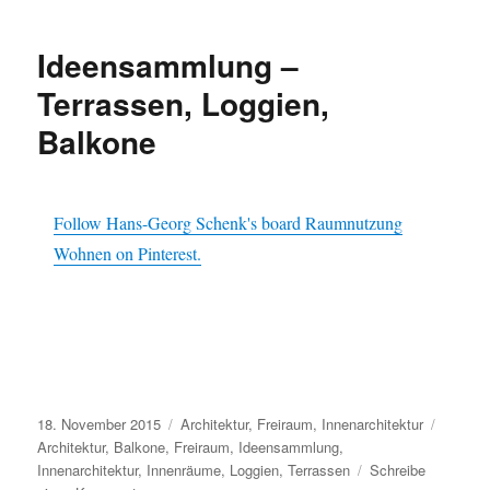
–
Wohnzimmer,
Ideensammlung –
Wohnbereiche
Terrassen, Loggien,
Balkone
Follow Hans-Georg Schenk's board Raumnutzung
Wohnen on Pinterest.
Veröffentlicht
Kategorien
Schlag
18. November 2015
Architektur
,
Freiraum
,
Innenarchitektur
am
Architektur
,
Balkone
,
Freiraum
,
Ideensammlung
,
Innenarchitektur
,
Innenräume
,
Loggien
,
Terrassen
Schreibe