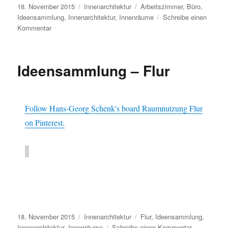
Veröffentlicht
Kategorien
Schlagwörter
18. November 2015
Innenarchitektur
Arbeitszimmer
,
Büro
,
am
Ideensammlung
,
Innenarchitektur
,
Innenräume
Schreibe einen
zu
Kommentar
Ideensammlung
–
Büro,
Ideensammlung – Flur
Arbeitszimmer
Follow Hans-Georg Schenk's board Raumnutzung Flur
on Pinterest.
Veröffentlicht
Kategorien
Schlagwörter
18. November 2015
Innenarchitektur
Flur
,
Ideensammlung
,
am
zu
Innenarchitektur
,
Innenräume
Schreibe einen Kommentar