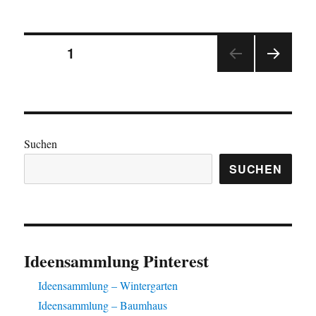
–
Küchen,
Seitennummerierung
Kochbereiche
SEITE
1
NÄC
der
HSTE
SEIT
Beiträge
E
Suchen
SUCHEN
Ideensammlung Pinterest
Ideensammlung – Wintergarten
Ideensammlung – Baumhaus